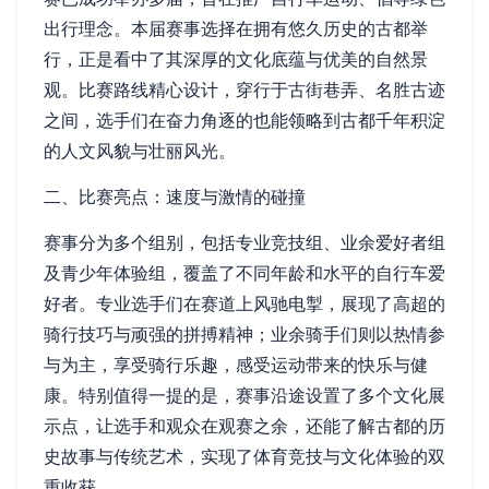
出行理念。本届赛事选择在拥有悠久历史的古都举
行，正是看中了其深厚的文化底蕴与优美的自然景
观。比赛路线精心设计，穿行于古街巷弄、名胜古迹
之间，选手们在奋力角逐的也能领略到古都千年积淀
的人文风貌与壮丽风光。
二、比赛亮点：速度与激情的碰撞
赛事分为多个组别，包括专业竞技组、业余爱好者组
及青少年体验组，覆盖了不同年龄和水平的自行车爱
好者。专业选手们在赛道上风驰电掣，展现了高超的
骑行技巧与顽强的拼搏精神；业余骑手们则以热情参
与为主，享受骑行乐趣，感受运动带来的快乐与健
康。特别值得一提的是，赛事沿途设置了多个文化展
示点，让选手和观众在观赛之余，还能了解古都的历
史故事与传统艺术，实现了体育竞技与文化体验的双
重收获。