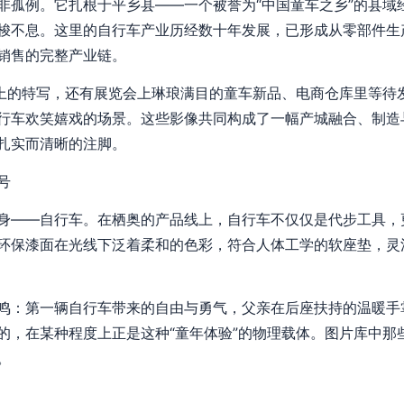
非孤例。它扎根于平乡县——一个被誉为“中国童车之乡”的县域
梭不息。这里的自行车产业历经数十年发展，已形成从零部件生
销售的完整产业链。
线上的特写，还有展览会上琳琅满目的童车新品、电商仓库里等待
行车欢笑嬉戏的场景。这些影像共同构成了一幅产城融合、制造
扎实而清晰的注脚。
号
身——自行车。在栖奥的产品线上，自行车不仅仅是代步工具，
环保漆面在光线下泛着柔和的色彩，符合人体工学的软座垫，灵
鸣：第一辆自行车带来的自由与勇气，父亲在后座扶持的温暖手
的，在某种程度上正是这种“童年体验”的物理载体。图片库中那
。