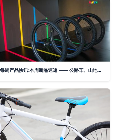
每周产品快讯:本周新品速递 —— 公路车、山地车、变速系统适配骑行装备与器材 - 美骑网