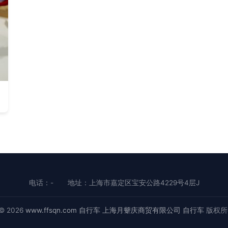
电话：-
地址：上海市嘉定区宝安公路4229号4层J
 © 2026
www.ffsqn.com
自行车
上海月颦庆商贸有限公司
自行车
版权